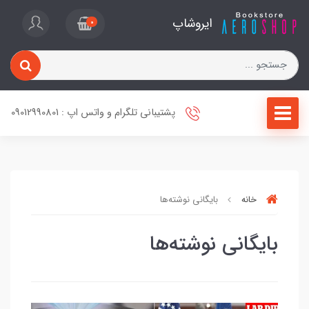
ایروشاپ
0
پشتیبانی تلگرام و واتس اپ : 09012990801
خانه
بایگانی نوشته‌ها
بایگانی نوشته‌ها