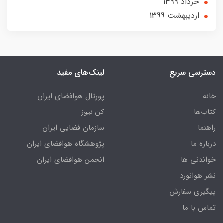
خرداد 1399
ارديبهشت 1399
دسترسی سریع
لینک‌های مفید
خانه
پورتال هوافضای ایران
کتاب‌ها
کن نیوز
راهنما
سازمان فضایی ایران
درباره ما
پژوهشگاه هوافضای ایران
خواندنی ها
انجمن هوافضای ایران
نشر هوانورد
پیگیری سفارش
تماس با ما