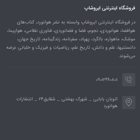
فروشگاه اینترنتی ایروشاپ
در فروشگاه اینترنتی ایروشاپ وابسته به نشر هوانورد، کتاب‌های
هوافضا، هوانوردی، نجوم، فضا و فضانوردی، فناوری نظامی، هواپیما،
موشک، ماهواره، بالگرد، پهپاد، سفرنامه، زندگینامه، تاریخ جهان،
دانستنیها، علم و دانش، تاریخ علم، ریاضیات و فیزیک و خلبانی عرضه
می‌شوند.
09012990801
اتوبان بابایی _ شهرک بهشتی _ شقایق24 _ انتشارات
هوانورد