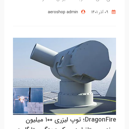
09 آذر 1401
aeroshop admin
DragonFire؛ توپ لیزری ۱۰۰ میلیون