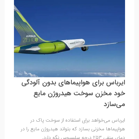
ایرباس برای هواپیماهای بدون آلودگی
خود مخزن سوخت هیدروژن مایع
می‌سازد
ایرباس می‌خواهد برای استفاده از سوخت پاک در
هواپیماها مخزنی بسازد که بتواند هیدروژن مایع را در
دمای منفی 253 درجه سلسیوس نگه دارد.