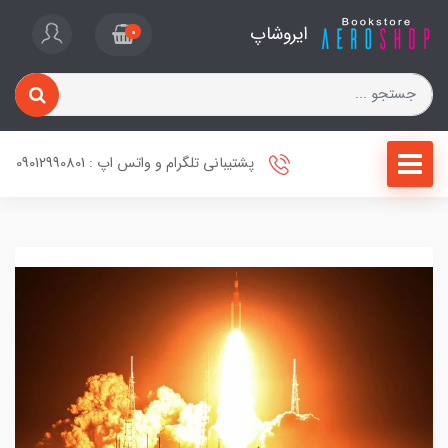
ایروشاپ
0
پشتیبانی تلگرام و واتس اپ : 09012990801