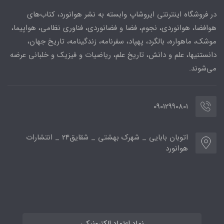
در فروشگاه اینترنتی ایروشاپ وابسته به نشر هوانورد، کتاب‌های
هوافضا، هوانوردی، نجوم، فضا و فضانوردی، فناوری نظامی، هواپیما،
موشک، ماهواره، بالگرد، پهپاد، سفرنامه، زندگینامه، تاریخ جهان،
دانستنیها، علم و دانش، تاریخ علم، ریاضیات و فیزیک و خلبانی عرضه
می‌شوند.
09012990801
اتوبان بابایی _ شهرک بهشتی _ شقایق24 _ انتشارات
هوانورد
نماد اعتماد الکترونیکی