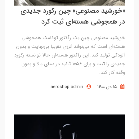
«خورشید مصنوعی» چین رکورد جدیدی
در همجوشی هسته‌ای ثبت کرد
خورشید مصنوعی چین یک رآکتور توکامک همجوشی
هسته‌ای است که می‌تواند انرژی تقریبا بی‌نهایت و بدون
آلودگی تولید کند. این رآکتور هسته‌ای حالا توانسته رکورد
جدیدی را ثبت و برای ۱۰۵۶ ثانیه در دمای بالا و بدون
وقفه کار کند.
15 دی 1400
aeroshop admin