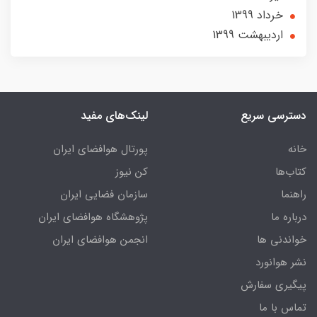
خرداد 1399
ارديبهشت 1399
دسترسی سریع
لینک‌های مفید
خانه
پورتال هوافضای ایران
کتاب‌ها
کن نیوز
راهنما
سازمان فضایی ایران
درباره ما
پژوهشگاه هوافضای ایران
خواندنی ها
انجمن هوافضای ایران
نشر هوانورد
پیگیری سفارش
تماس با ما