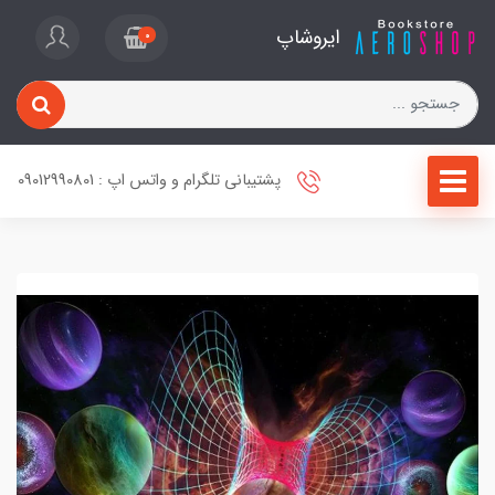
ایروشاپ
0
پشتیبانی تلگرام و واتس اپ : 09012990801