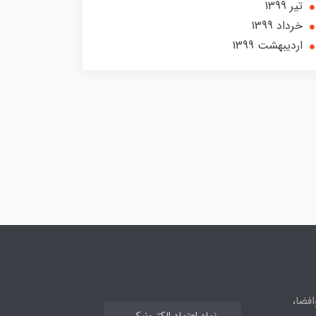
تير 1399
خرداد 1399
ارديبهشت 1399
افضا،