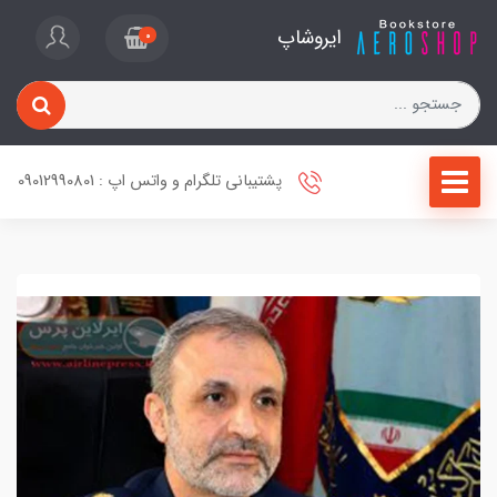
ایروشاپ
0
پشتیبانی تلگرام و واتس اپ : 09012990801