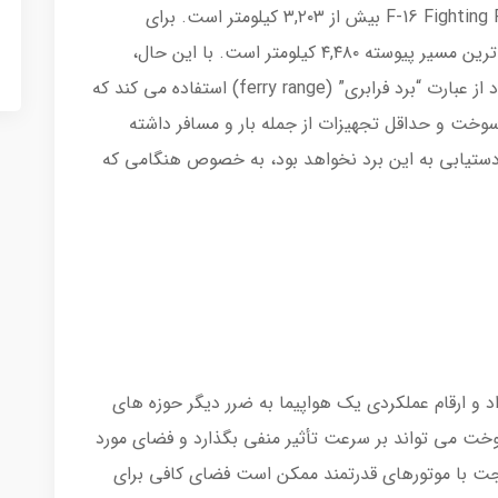
طبق اطلاعات رسمی، برد پروازی جنگنده F-16 Fighting Falcon بیش از ۳,۲۰۳ کیلومتر است. برای
مقایسه، طول سرزمین ایالات متحده در طولانی ترین مسیر پیوسته ۴,۴۸۰ کیلومتر است. با این حال،
نیروی هوایی ایالات متحده در برگه اطلاعات خود از عبارت “برد فرابری” (ferry range) استفاده می کند که
سوخت و حداقل تجهیزات از جمله بار و مسافر داشته
کاملاً مسلح قادر به دستیابی به این برد نخواهد بود، به خصوص هنگامی که
د و ارقام عملکردی یک هواپیما به ضرر دیگر حوزه های
وخت می تواند بر سرعت تأثیر منفی بگذارد و فضای مورد
ک جت با موتورهای قدرتمند ممکن است فضای کافی برای