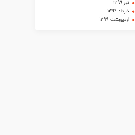
تير 1399
خرداد 1399
ارديبهشت 1399