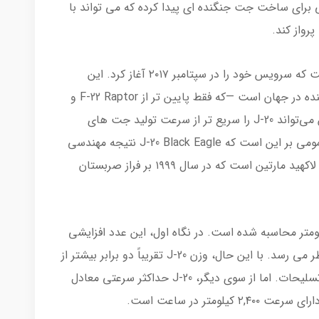
برای ساخت جت جنگنده ای پیدا کرده که می تواند با
پرواز کند.
J-20 Black Eagle یک جت جنگنده پنهانکار است که سرویس خود را در سپتامبر ۲۰۱۷ آغاز کرد. این
هواپیما نه تنها یکی از سریع‌ترین جت‌های جنگنده در جهان است —که فقط پایین تر از F-22 Raptor و
Dassault Mirage 2000 قرار می گیرد—بلکه چین می‌تواند J-20 را سریع تر از سرعت تولید جت های
جنگنده توسط کشورهای دیگر تولید کند. باور عمومی بر این است که J-20 Black Eagle نتیجه مهندسی
معکوس یک جنگنده F117A Nighthawk ساخت لاکهید مارتین است که در سال ۱۹۹۹ بر فراز صربستان
لیاتی J-20 Black Eagle حدود ۳,۳۸۱ کیلومتر محاسبه شده است. در نگاه اول، این عدد افزایشی
جزئی نسبت به برد اف-۱۶ فایتینگ فالکون به نظر می رسد. با این حال، وزن J-20 تقریباً دو برابر بیشتر از
جنگنده آمریکایی است، حتی بدون سوخت یا تسلیحات. اما از سوی دیگر، J-20 حداکثر سرعتی معادل