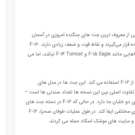
کهید مارتین یکی از معروف ترین جت های جنگنده امروزی در آسمان
است. این هواپیماها سال‌هاست که مورد استفاده قرار می‌گیرند و نقاط قوت و ضعف زیادی دارند. F-16
Fighting Falcon ممکن است به سرعت هواپیماهایی مانند F-15 Eagle و F-14 Tomcat نباشد، اما می
نیروی هوایی ایالات متحده از سال ۱۹۷۶ تاکنون از F-16 استفاده می کند. این جت ها در مدل های
F-16B عرضه می شوند. تفاوت اصلی بین این نسخه ها تعداد صندلی ها است –
F-16A یک سرنشین دارد، در حالی که F-16B برای دو خلبان جا دارد. در حالی که F-16 در دسته جت های
جنگنده طبقه بندی می شود، می تواند نقش های مختلفی ایفا کند. در طول عملیات طوفان صحرا، F-16
ی و سایت های موشک اسکاد حمله می کردند.