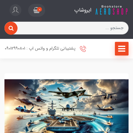
ایروشاپ
0
پشتیبانی تلگرام و واتس اپ : 09012990801