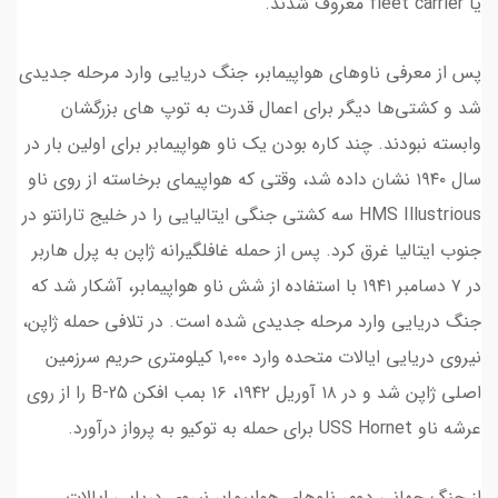
یا fleet carrier معروف شدند.
پس از معرفی ناوهای هواپیمابر، جنگ دریایی وارد مرحله جدیدی
شد و کشتی‌ها دیگر برای اعمال قدرت به توپ های بزرگشان
وابسته نبودند. چند کاره بودن یک ناو هواپیمابر برای اولین بار در
سال ۱۹۴۰ نشان داده شد، وقتی که هواپیمای برخاسته از روی ناو
HMS Illustrious سه کشتی جنگی ایتالیایی را در خلیج تارانتو در
جنوب ایتالیا غرق کرد. پس از حمله غافلگیرانه ژاپن به پرل هاربر
در ۷ دسامبر ۱۹۴۱ با استفاده از شش ناو هواپیمابر، آشکار شد که
جنگ دریایی وارد مرحله جدیدی شده است. در تلافی حمله ژاپن،
نیروی دریایی ایالات متحده وارد ۱,۰۰۰ کیلومتری حریم سرزمین
اصلی ژاپن شد و در ۱۸ آوریل ۱۹۴۲، ۱۶ بمب افکن B-25 را از روی
عرشه ناو USS Hornet برای حمله به توکیو به پرواز درآورد.
از جنگ جهانی دوم، ناوهای هواپیمابر نیروی دریایی ایالات