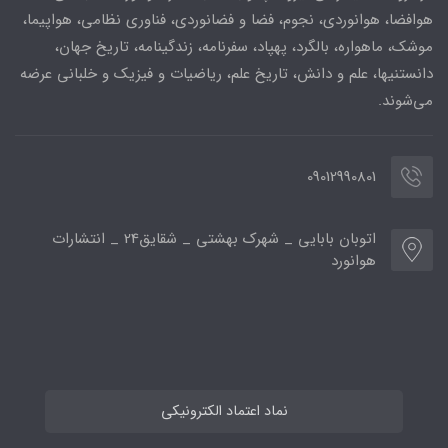
هوافضا، هوانوردی، نجوم، فضا و فضانوردی، فناوری نظامی، هواپیما،
موشک، ماهواره، بالگرد، پهپاد، سفرنامه، زندگینامه، تاریخ جهان،
دانستنیها، علم و دانش، تاریخ علم، ریاضیات و فیزیک و خلبانی عرضه
می‌شوند.
09012990801
اتوبان بابایی _ شهرک بهشتی _ شقایق24 _ انتشارات
هوانورد
نماد اعتماد الکترونیکی