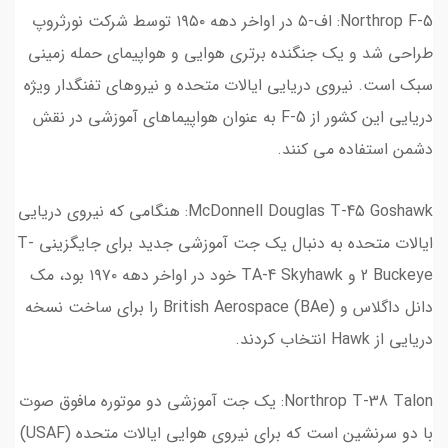
Northrop F-5: اف-۵ در اواخر دهه ۱۹۵۰ توسط شرکت نورثروپ
طراحی شد و یک جنگنده برتری هوایی و هواپیمای حمله زمینی
سبک است. نیروی دریایی ایالات متحده و نیروهای تفنگدار ویژه
دریایی این کشور از F-5 به عنوان هواپیماهای آموزشی در نقش
دشمن استفاده می کنند.
McDonnell Douglas T-45 Goshawk: هنگامی که نیروی دریایی
ایالات متحده به دنبال یک جت آموزشی جدید برای جایگزینی T-
2 Buckeye و TA-4 Skyhawk خود در اواخر دهه ۱۹۷۰ بود، مک
دانل داگلاس و British Aerospace (BAe) را برای ساخت نسخه
دریایی از Hawk انتخاب کردند.
Northrop T-38 Talon: یک جت آموزشی دو موتوره مافوق صوت
با دو سرنشین است که برای نیروی هوایی ایالات متحده (USAF)