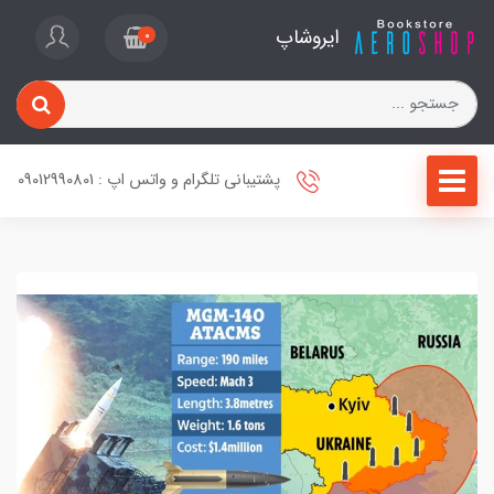
ایروشاپ
0
پشتیبانی تلگرام و واتس اپ : 09012990801