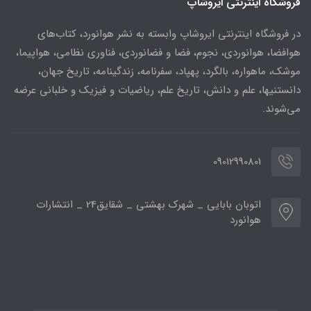
فروشگاه اینترنتی ایروشاپ
در فروشگاه اینترنتی ایروشاپ وابسته به نشر هوانورد، کتاب‌های
هوافضا، هوانوردی، نجوم، فضا و فضانوردی، فناوری نظامی، هواپیما،
موشک، ماهواره، بالگرد، پهپاد، سفرنامه، زندگینامه، تاریخ جهان،
دانستنیها، علم و دانش، تاریخ علم، ریاضیات و فیزیک و خلبانی عرضه
می‌شوند.
09012990801
اتوبان بابایی _ شهرک بهشتی _ شقایق24 _ انتشارات
هوانورد