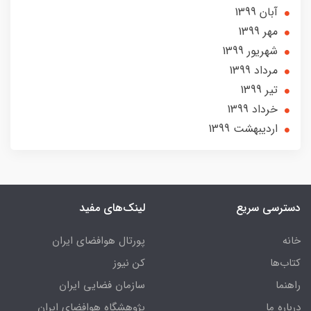
آبان 1399
مهر 1399
شهریور 1399
مرداد 1399
تير 1399
خرداد 1399
ارديبهشت 1399
دسترسی سریع
لینک‌های مفید
خانه
پورتال هوافضای ایران
کتاب‌ها
کن نیوز
راهنما
سازمان فضایی ایران
درباره ما
پژوهشگاه هوافضای ایران