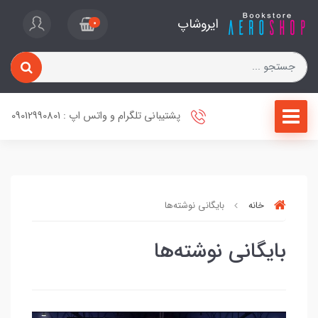
ایروشاپ
0
پشتیبانی تلگرام و واتس اپ : 09012990801
خانه
بایگانی نوشته‌ها
بایگانی نوشته‌ها