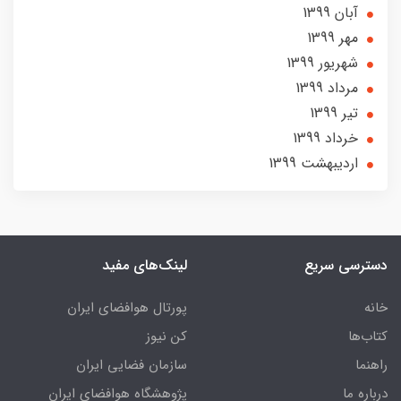
آبان 1399
مهر 1399
شهریور 1399
مرداد 1399
تير 1399
خرداد 1399
ارديبهشت 1399
دسترسی سریع
لینک‌های مفید
خانه
پورتال هوافضای ایران
کتاب‌ها
کن نیوز
راهنما
سازمان فضایی ایران
درباره ما
پژوهشگاه هوافضای ایران