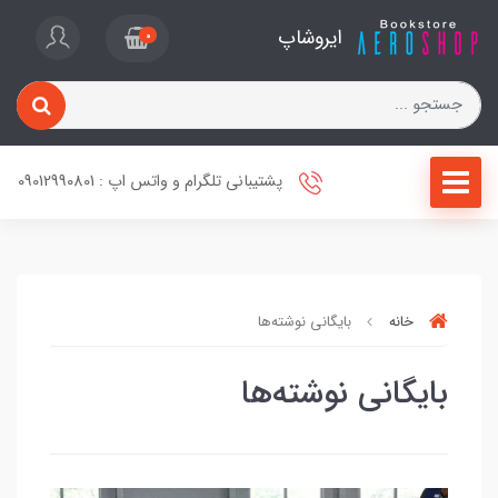
ایروشاپ
0
پشتیبانی تلگرام و واتس اپ : 09012990801
خانه
بایگانی نوشته‌ها
بایگانی نوشته‌ها