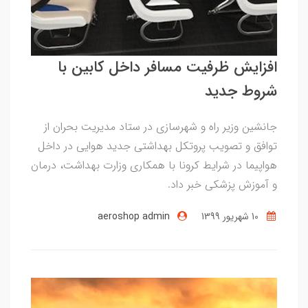
افزایش ظرفیت مسافر داخل کابین با
شروط جدید
جانشین وزیر راه و شهرسازی در ستاد مدیریت بحران از
توافق و تصویب پروتکل بهداشتی جدید هوایی در داخل
هواپیما در شرایط کرونا با همکاری وزارت بهداشت، درمان
و آموزش پزشکی خبر داد.
10 شهریور 1399
aeroshop admin