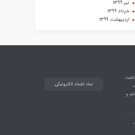
تير 1399
خرداد 1399
ارديبهشت 1399
افضا،
نماد اعتماد الکترونیکی
،
علم و
_