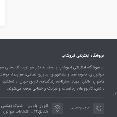
فروشگاه اینترنتی ایروشاپ
در فروشگاه اینترنتی ایروشاپ وابسته به نشر هوانورد، کتاب‌های هو
هوانوردی، نجوم، فضا و فضانوردی، فناوری نظامی، هواپیما، موشک
ماهواره، بالگرد، پهپاد، سفرنامه، زندگینامه، تاریخ جهان، دانستنیها، 
دانش، تاریخ علم، ریاضیات و فیزیک و خلبانی عرضه می‌شوند.
ن
اتوبان بابایی _ شهرک بهشتی 
09012990801
شقایق24 _ انتشارات هوانورد