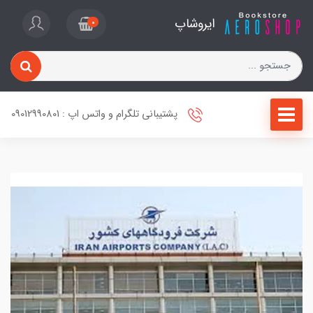
ایروشاپ
0
پشتیبانی تلگرام و واتس اپ : 09012990801