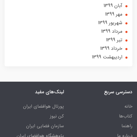
آبان 1399
مهر 1399
شهریور 1399
مرداد 1399
تير 1399
خرداد 1399
ارديبهشت 1399
دسترسی سریع
لینک‌های مفید
خانه
پورتال هوافضای ایران
کتاب‌ها
کن نیوز
راهنما
سازمان فضایی ایران
درباره ما
پژوهشگاه هوافضای ایران