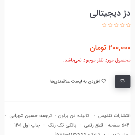
دژ دیجیتالی
200,000
تومان
محصول مورد نظر موجود نمی‌باشد.
افزودن به لیست علاقمندی‌ها
انتشارات تندیس - تالیف: دن براون - ترجمه: حسین شهرابی -
504 صفحه - قطع رقعی - بالکی تک رنگ - چاپ اول 1401 -
جلد شومیز - شابک: 9786001827655