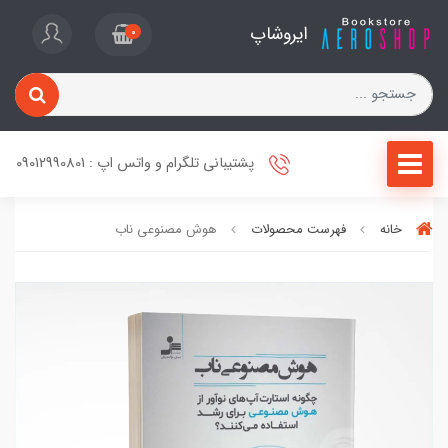
ایروشاپ
0
پشتیبانی تلگرام و واتس اپ : 09012990801
خانه
فهرست محصولات
هوش مصنوعی ناب