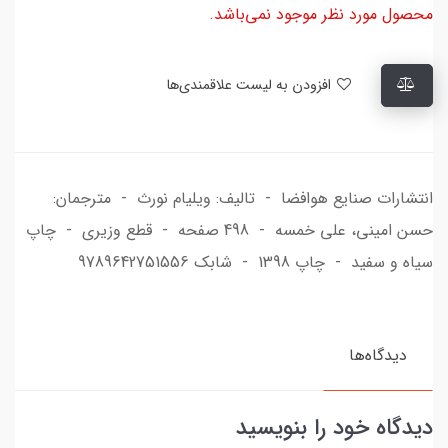
محصول مورد نظر موجود نمی‌باشد.
افزودن به لیست علاقمندی‌ها
انتشارات صنایع هوافضا - تالیف: ویلیام نورث - مترجمان:
حسن امینی، علی خمسه - 498 صفحه - قطع وزیری - چاپ
سیاه و سفید - چاپ 1398 - شابک 9789642751556
دیدگاه‌ها
دیدگاه خود را بنویسید