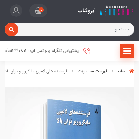
ایروشاپ
0
پشتیبانی تلگرام و واتس اپ : 09012990801
خانه
فهرست محصولات
فرستنده های لامپی مایکروویو توان بالا