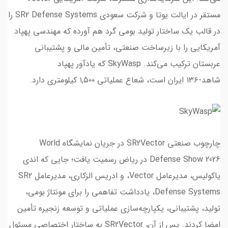
مستقر در ایالت یوتا و شرکت سعودی SR2 Defense Systems را
در قالب یک ساختار تولید بومی گرد هم آورده که مهندسی پهپاد
آمریکایی را با زیرساخت صنعتی، تأمین مالی و پشتیبانی
عربستان ترکیب می‌کند. SkyWasp که یادآور پهپاد
شاهد-۱۳۶ ایران است، شعاع عملیاتی ۱,۵۰۰ کیلومتری دارد.
چارچوب صنعتی SR2Vector در جریان نمایشگاه World
Defense Show 2026 در ریاض رسمیت یافت؛ جایی که اندی
یاکولیس، مدیرعامل Vector، و ادریس الزکاری، مدیرعامل SR2
Defense Systems، یادداشت تفاهمی را برای مونتاژ بومی،
تولید، پشتیبانی، یکپارچه‌سازی عملیاتی و توسعه زنجیره تأمین
امضا کردند. پس از آن، SR2Vector به ساختار اختصاصی مسئول