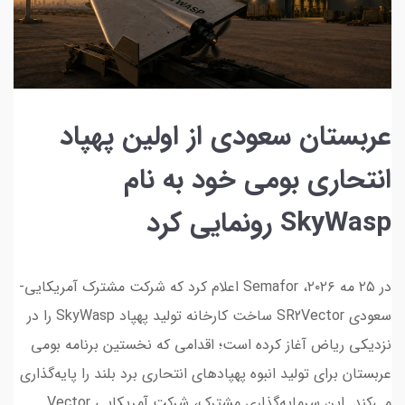
عربستان سعودی از اولین پهپاد
انتحاری بومی خود به نام
SkyWasp رونمایی کرد
در ۲۵ مه ۲۰۲۶، Semafor اعلام کرد که شرکت مشترک آمریکایی-
سعودی SR2Vector ساخت کارخانه تولید پهپاد SkyWasp را در
نزدیکی ریاض آغاز کرده است؛ اقدامی که نخستین برنامه بومی
عربستان برای تولید انبوه پهپادهای انتحاری برد بلند را پایه‌گذاری
می‌کند. این سرمایه‌گذاری مشترک، شرکت آمریکایی Vector