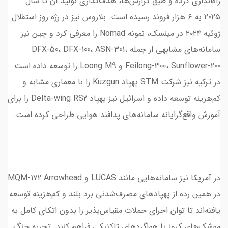
راه‌اندازی کرده و طبق گزارش‌ها، هدف‌گذاری تولید آن تا سال
۲۰۲۵ به ۶ هزار فروند رسیده است. بلاروس نیز در رژه روز استقلال
ژوئیه ۲۰۲۴ در مینسک، نمونه Nomad را معرفی کرد و چین نیز
سامانه‌های مشابهی از جمله DFX-50، DFX-100، ASN-301،
Feilong-300، Sunflower-200 و Loong M9 را توسعه داده است.
در ترکیه نیز شرکت STM پهپاد Kuzgun را با معماری مشابه و
کم‌هزینه توسعه داده و اسرائیل نیز پهپاد Delta-wing RS2 را برای
آموزش واقع‌گرایانه سامانه‌های پدافند هوایی طراحی کرده است.
در آمریکا نیز سامانه‌هایی مانند LUCAS و MQM-172 Arrowhead
در همین رده از پهپادهای مصرف‌شدنی برد بلند و کم‌هزینه توسعه
یافته‌اند تا توان اجرای حملات مقیاس‌پذیر را بدون اتکای کامل به
موشک‌های کروز یا هواگردهای تاکتیکی فراهم کنند. تجربه جنگ