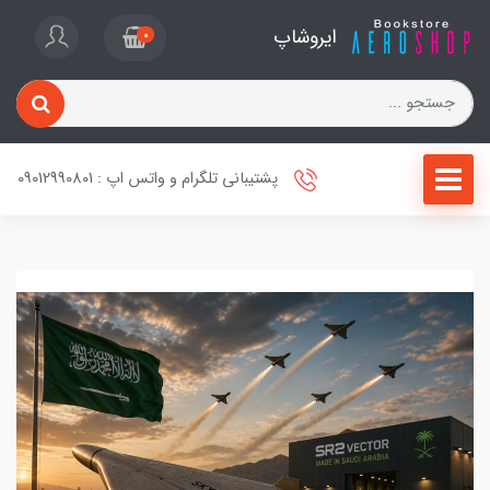
ایروشاپ
0
پشتیبانی تلگرام و واتس اپ : 09012990801