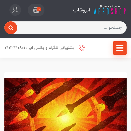
ایروشاپ
0
پشتیبانی تلگرام و واتس اپ : 09012990801