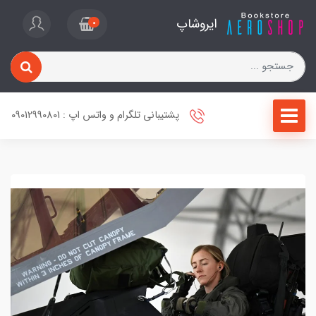
ایروشاپ
0
پشتیبانی تلگرام و واتس اپ : 09012990801