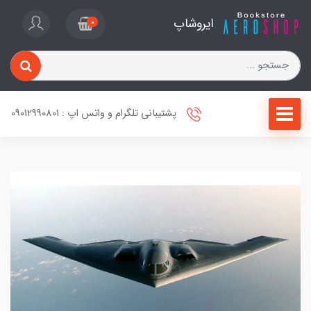
ایروشاپ
0
پشتیبانی تلگرام و واتس اپ : 09012990801