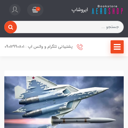
ایروشاپ
0
پشتیبانی تلگرام و واتس اپ : 09012990801