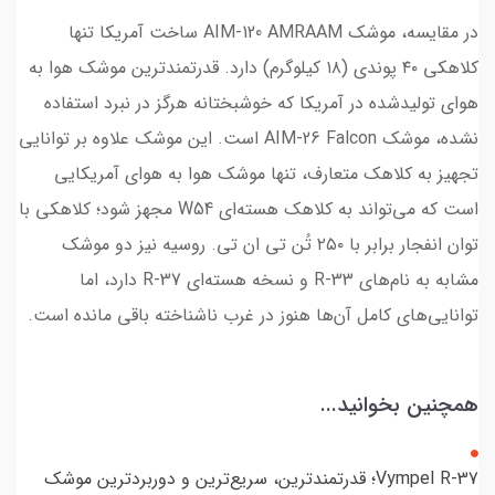
در مقایسه، موشک AIM-120 AMRAAM ساخت آمریکا تنها
کلاهکی ۴۰ پوندی (۱۸ کیلوگرم) دارد. قدرتمندترین موشک هوا به
هوای تولیدشده در آمریکا که خوشبختانه هرگز در نبرد استفاده
نشده، موشک AIM-26 Falcon است. این موشک علاوه بر توانایی
تجهیز به کلاهک متعارف، تنها موشک هوا به هوای آمریکایی
است که می‌تواند به کلاهک هسته‌ای W54 مجهز شود؛ کلاهکی با
توان انفجار برابر با ۲۵۰ تُن تی ان تی. روسیه نیز دو موشک
مشابه به نام‌های R-33 و نسخه هسته‌ای R-37 دارد، اما
توانایی‌های کامل آن‌ها هنوز در غرب ناشناخته باقی مانده است.
همچنین بخوانید...
Vympel R-37؛ قدرتمندترین، سریع‌ترین و دوربردترین موشک