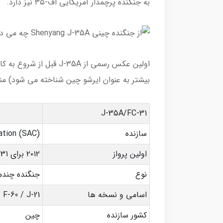
به جنگنده پرچمدار آمریکایی اف-۳۵ نیز دارد.
اولین عکس رسمی از J-35A
بیشتر به عنوان ایرشو چین شناخته می شود) من
J-35A/FC-31
سازنده
ation (SAC)
اولین پرواز
۲۰۱۲ برای FC-31 و ۲۰۲۱ برای J-35A
نوع
جنگنده چندمن
اسامی و نسخه ها
 F-60 / J-21
کشور سازنده
چین