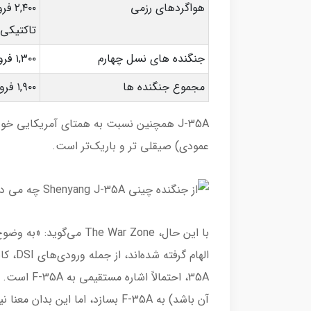
هواگردهای رزمی
,۴۰۰
تاکتیکی 
جنگنده های نسل چهارم
۱,۳۰۰ فروند
مجموع جنگنده ها
۱,۹۰۰ فروند
J-35A همچنین نسبت به همتای آمریکایی خو
عمودی) صیقلی تر و باریک‌تر است.
35A، احتمال
آن باشد) به F-35A بسازد، اما این بدان معنا نیست که F-35A است.