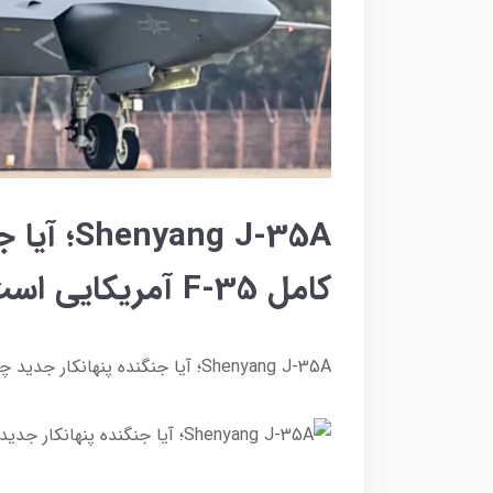
ng J-35A
کامل F-35 آمریکایی است؟
Shenyang J-35A؛ آیا جنگنده پنهانکار جدید چین کپی کامل F-35 آمریکایی است؟