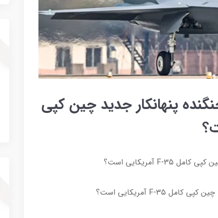
Shenya؛ آیا جنگنده پنهانکار جدید چین کپی