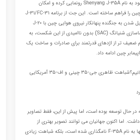
چین اکنون به طور علنی از جت جنگنده جدید خود به نام Shenyang J-35A رونمایی کرده و امکان
نگاهی اجمالی دیگر به هواپیمای جنگی فردای چین را فراهم ساخته است. این جت از برنامه J-31/FC-31
Gyrfalcon نشات می‌گیرد که در رقابت برای تبدیل شدن به جنگنده پنهانکار نیروی هوایی چین با J-20
“Mighty Dragon” شکست خورد. شرکت هواپیماسازی شنیانگ (SAC) بدون ناامیدی از این شکست، به
 ضعیف تر از اژدهای قدرتمند برای صادرات و ساخت یک
یمابر چین ادامه داد.
شباهت ظاهری جی-۳۵ چینی و اف-۳۵ آمریکایی
Sheny مدت هاست که در حال توسعه بوده است، اما پیش از این، فقط تصاویر
اشت. اما اکنون جهانیان می توانند تصویر بهتری از
Shenyang J-35A داشته باشند. این جت نه تنها به نام F-35A نامگذاری شده است، بلکه شباهت زیادی