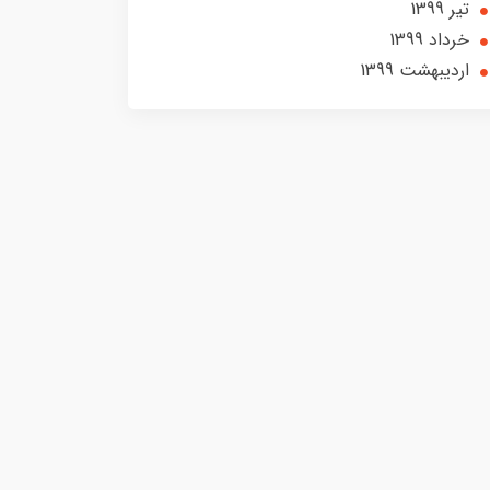
تير 1399
خرداد 1399
ارديبهشت 1399