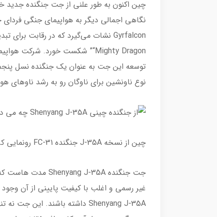
توسعه این جت به عنوان یک جنگنده نسل پنجم
نوع ناونشین برای ناوگان رو به رشد ناوهای هواپ
چین از نسخه J-35A جنگنده FC-31 رونمایی کرد
جت جنگنده ang J-35A
غیر رسمی و اغلب با کیفیت پایینی از آن وجود د