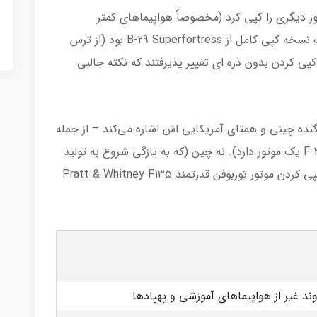
ر دیگری را کپی کرد (مخصوصاً هواپیماهای کمتر
پیشرفته). به هر حال، Tupolev Tu-4 تقریباً یک نسخه کپی کامل از B-29 Superfortress بود (از ترس
پی کردن بدون ذره ای تغییر پذیرفتند که نکته جالبی
 جنگنده چینی و همتای آمریکایی اش اشاره می‌کند – از جمله
موتورها (J-35A دو موتور دارد در حالی که F-35A یک موتور دارد). نه چین (که به تازگی شروع به تولید
موتورهای خود کرده است) و نه روسیه قادر به کپی کردن موتور توربوفن قدرتمند Pratt & Whitney F135