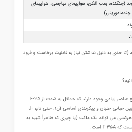
۲ فروند (جنگنده، بمب افکن، هواپیمای تهاجمی، هواپیمای
چندماموریتی)
د (تا حدی به دلیل نداشتن نیاز به قابلیت برخاست و فرود
با این حال، The War Zone می‌گوید: «به وضوح عناصر زیادی وجود دارند که حداقل به شدت از F-35
الهام گرفته شده‌اند، از جمله ورودی‌های DSI، کابین حبابی خلبان و پیکربندی اساسی آن». حتی نام، J-
اً اشاره مستقیمی به F-35A است. هرکسی می تواند یک ماکت (یا چیزی که ظاهراً شبیه به