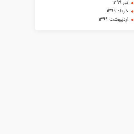
تير 1399
خرداد 1399
ارديبهشت 1399