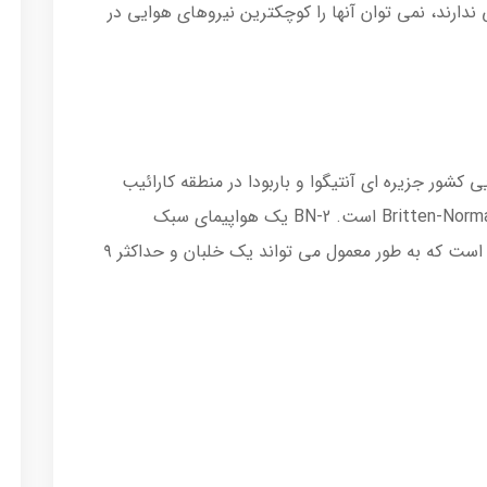
 ندارند، نمی توان آنها را کوچکترین نیروهای هوایی در
کشور جزیره ای آنتیگوا و باربودا در منطقه کارائیب
باشد که دارای تنها یک فروند Britten-Norman BN-2 Islander است. BN-2 یک هواپیمای سبک
بریتانیایی و یگ هواپیمای مسافربری منطقه ای است که به طور معمول می تواند یک خلبان و حداکثر ۹