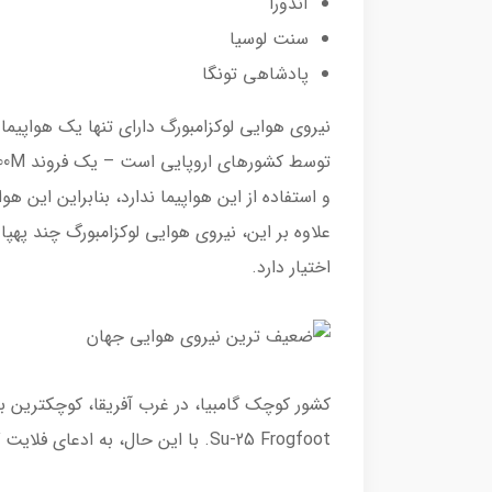
آندورا
سنت لوسیا
پادشاهی تونگا
نیروی هوایی لوکزامبورگ دارای تنها یک هواپیما
و استفاده از این هواپیما ندارد، بنابراین این
علاوه بر این، نیروی هوایی لوکزامبورگ چند په
اختیار دارد.
کشور کوچک گامبیا، در غرب آفریقا، کوچکترین 
Su-25 Frogfoot. با این حال، به ادعای فلایت گلوبال، این جنگنده نیز در سال ۲۰۲۴ بازنشسته شده است.