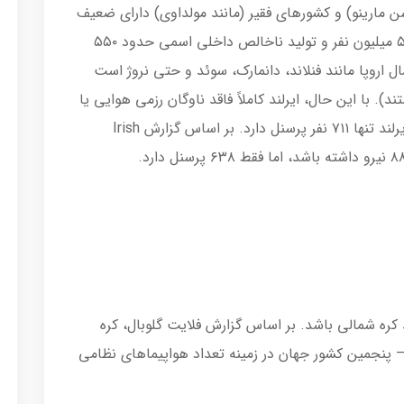
 مارینو) و کشورهای فقیر (مانند مولداوی) دارای ضعیف
ترین نیروی هوایی در اروپا است. با جمعیت ۵.۲ میلیون نفر و تولید ناخالص داخلی اسمی حدود ۵۵۰
ال اروپا مانند فنلاند، دانمارک، سوئد و حتی نروژ است
 با این حال، ایرلند کاملاً فاقد ناوگان رزمی هوایی یا
هر هواپیمای جت دیگری است. نیروی هوایی ایرلند تنها ۷۱۱ نفر پرسنل دارد. بر اساس گزارش Irish
ره شمالی باشد. بر اساس گزارش فلایت گلوبال، کره
جنگی است – پنجمین کشور جهان در زمینه تعداد هواپیماهای نظامی