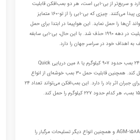
با وجود اینکه تو-۱۶۰ ظرفیت حمل بار بیشتری دارد و سریع‌تر از بی-۱بی است، هر دو بمب‌افکن قابلیت
سوخت‌گیری در هوا را دارند و عملاً برد نامحدودی پیدا می‌کنند. چیزی که بی-۱بی را از تو-۱۶۰ متمایز
د آن‌ها را حمل نماید. این هواپیما در ابتدا برای حمل
سلاح‌های هسته‌ای طراحی شده بود، اما این قابلیت در دهه ۱۹۹۰ حذف شد. با این حال، بی-۱بی سابقه
 به اهداف خود در سراسر جهان را دارد.
بی-۱بی می‌تواند ۸۴ بمب حدود ۲۲۷ کیلوگرم یا ۲۴ بمب حدود ۹۰۷ کیلوگرم یا ۸ مین دریایی Quick
Strike هر کدام با وزن حدود ۹۰۷ کیلوگرم را حمل کند. همچنین قابلیت حمل ۳۰ بمب خوشه‌ای از انواع
مختلف یا ۳۰ سامانه پرتاب مهمات اصلاح‌شده برای جبران اثر باد را دارد. این بمب‌افکن می‌تواند تعداد ۲۴
در زمینه موشک‌، بی-۱بی می‌تواند تا ۲۴ موشک AGM-158A و همچنین انواع دیگر تسلیحات مرگبار را