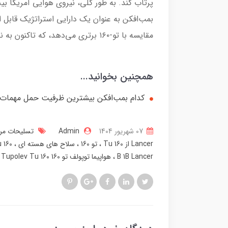
بمب‌افکن به عنوان یک دارایی استراتژیک قابل 
مقایسه با تو-۱۶۰ برتری می‌دهد، که تاکنون به ندرت مورد استفاده عملی قرار گرفته است.
همچنین بخوانید...
کدام بمب‌افکن بیشترین ظرفیت حمل مهمات ر
07 شهریور 1404
Admin
تسلیحات مرگ
Lancer از Tu 160
تو 160
سلاح های هسته ای
Tu 160 در بسیاری از جنبه ه
B 1B Lancer
هواپیما توپولف تو 160 Tupolev Tu 160