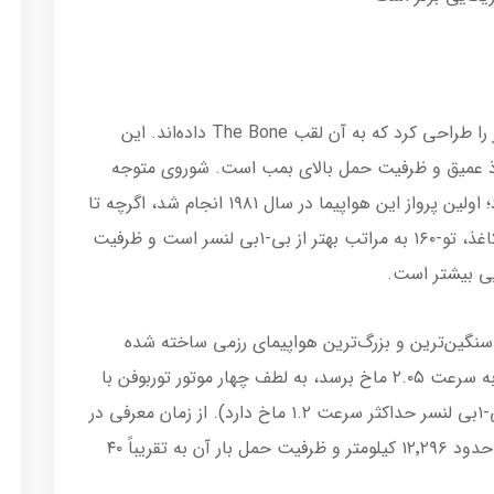
ایالات متحده در دهه ۱۹۷۰ میلادی بی-۱بی لنسر را طراحی کرد که به آن لقب The Bone داده‌اند. این
وذ عمیق و ظرفیت حمل بالای بمب است. شوروی‌ متوجه
این موضوع شد و در پاسخ، تو-۱۶۰ را توسعه داد؛ اولین پرواز این هواپیما در سال ۱۹۸۱ انجام شد، اگرچه تا
سال ۱۹۸۷ آن را به خدمت ارتش نگرفتند. روی کاغذ، تو-۱۶۰ به مراتب بهتر از بی-۱بی لنسر است و ظرفیت
 حداکثر وزن برخاست حدوداً ۲۷۵ تن، تو-۱۶۰ سنگین‌ترین و بزرگ‌ترین هواپیمای رزمی ساخته شده
تاکنون به حساب می‌آید. این هواپیما می‌تواند به سرعت ۲.۰۵ ماخ برسد، به لطف چهار موتور توربوفن با
پس‌سوز Kuznetsov NK-32 خود (بمب‌افکن بی-۱بی لنسر حداکثر سرعت ۱.۲ ماخ دارد). از زمان معرفی در
دهه ۱۹۸۰، تو-۱۶۰ به‌روزرسانی شده تا برد آن به حدود ۱۲٬۲۹۶ کیلومتر و ظرفیت حمل بار آن به تقریباً ۴۰