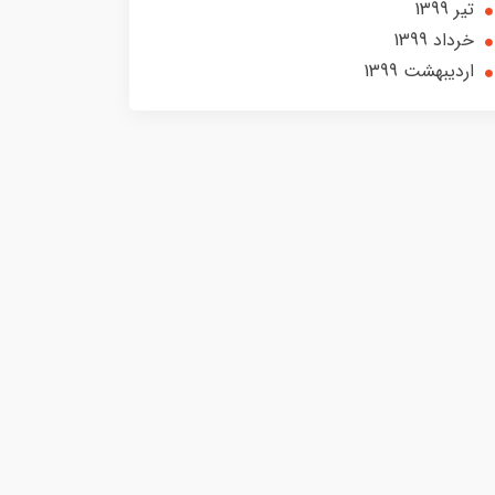
تير 1399
خرداد 1399
ارديبهشت 1399