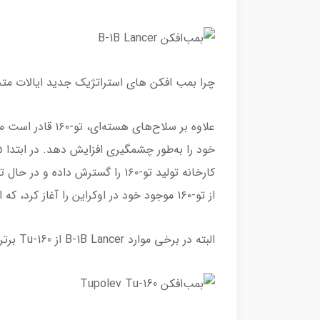
چرا بمب افکن های استراتژیک جدید ایالات متحده سرعتی 
علاوه بر سلاح‌های 
از تو-۱۶۰ موجود خود در اوکراین را آغاز کرد، که اولین کاربرد عملیاتی این بمب‌افکن از زمان معرفی آن بود.
البته در برخی موارد B-1B Lancer از Tu-160 برتر است