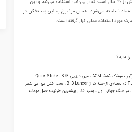
پرتاب کند. به طور کلی، نیروی هوایی آمریکا بیش از ۴۰ سال است که از بی-۱بی استفاده می‌کند و این
اعتماد شناخته می‌شود. همین موضوع به این بمب‌افکن در
ا دارد؟
بار
موشک AGM 158A
مین دریایی Quick Strike
B 1B
ا از B 1B Lancer
بمب افکن بی 1بی لنسر
در جنگ جهانی اول
بمب افکن بیشترین ظرفیت حمل مهمات