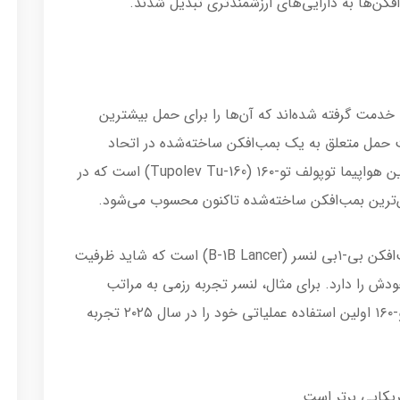
‌افکن‌ها به دارایی‌های ارزشمندتری تبدیل شدند.
 خدمت گرفته شده‌اند که آن‌ها را برای حمل بیشترین
ت حمل متعلق به یک بمب‌افکن ساخته‌شده در اتحاد
جماهیر شوروی در دهه ۱۹۸۰ است، نه آمریکا. این هواپیما توپولف تو-۱۶۰ (Tupolev Tu-160) است که در
نزدیک‌ترین رقیب توپولف تو-۱۶۰ در آمریکا، بمب‌افکن بی-۱بی لنسر (B-1B Lancer)‌ است که شاید ظرفیت
ش را دارد. برای مثال، لنسر تجربه رزمی به مراتب
بیشتری نسبت به Tu-160 داشته، در حالی که تو-۱۶۰ اولین استفاده عملیاتی خود را در سال ۲۰۲۵ تجربه