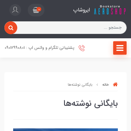
ایروشاپ
0
پشتیبانی تلگرام و واتس اپ : 09012990801
خانه
بایگانی نوشته‌ها
بایگانی نوشته‌ها