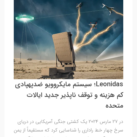
Leonidas؛ سیستم مایکروویو ضدپهپادی
کم هزینه و توقف ناپذیر جدید ایالات
متحده
در ۲۷ مارس ۲۰۲۴ یک کشتی جنگی آمریکایی در دریای
سرخ چهار خط راداری را شناسایی کرد که مستقیماً از یمن