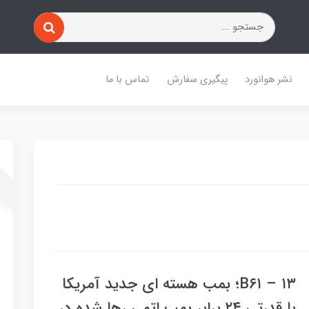
نشر هوانورد
پیگیری سفارش
تماس با ما
B۶۱ – ۱۳؛ بمب هسته ای جدید آمریکا
با قدرتی ۲۴ برابر بمب اتمی رها شده در