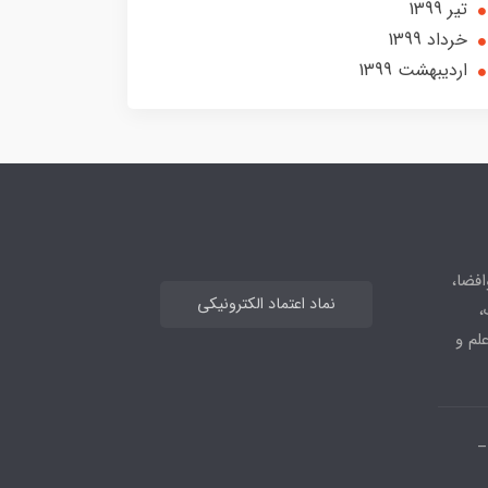
تير 1399
خرداد 1399
ارديبهشت 1399
افضا،
نماد اعتماد الکترونیکی
،
علم و
_