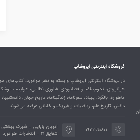
فروشگاه اینترنتی ایروشاپ
در فروشگاه اینترنتی ایروشاپ وابسته به نشر هوانورد، کتاب‌های هو
هوانوردی، نجوم، فضا و فضانوردی، فناوری نظامی، هواپیما، موشک
ماهواره، بالگرد، پهپاد، سفرنامه، زندگینامه، تاریخ جهان، دانستنیها، 
دانش، تاریخ علم، ریاضیات و فیزیک و خلبانی عرضه می‌شوند.
ن
اتوبان بابایی _ شهرک بهشتی 
09012990801
شقایق24 _ انتشارات هوانورد