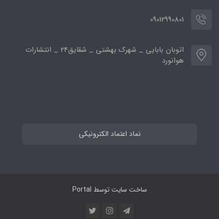
09012990801
اتوبان بابایی _ شهرک بهشتی _ شقایق24 _ انتشارات
هوانورد
نماد اعتماد الکترونیکی
ساخت سایت توسط
Portal