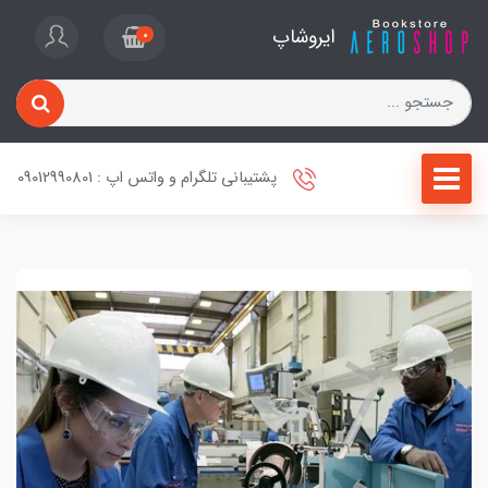
ایروشاپ
0
پشتیبانی تلگرام و واتس اپ : 09012990801