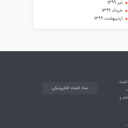
تير 1399
خرداد 1399
ارديبهشت 1399
افضا،
نماد اعتماد الکترونیکی
،
علم و
_