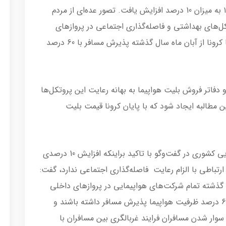
انجمن شرکت‌های هواپیمایی در خرداد ماه ۱۳۹۹ به میزان 10 درصد افزایش یافت. تصور عده‌ای از مردم
ل‌های بهداشتی و فاصله‌گذاری اجتماعی در پروازهای
داخلی است چراکه با مصوبه ستاد ملی مبارزه با کرونا از آبان ماه سال گذشته پذیرش مسافر با 60 درصد
و دفاتر فروش بلیت هواپیما به بهانه رعایت این پروتکل‌ها
مطالبه ایجاد شود که با پایان کرونا قیمت بلیت
محمدحسن ذیبخش، سخنگوی سازمان هواپیمایی کشوری در گفت‌وگو با تاکید براینکه افزایش 10 درصدی
رتباطی با الزام رعایت فاصله‌گذاری اجتماعی ندارد، گفت:
سال گذشته تمام شرکت‌های هواپیمایی در پروازهای داخلی
برای حفظ سلامت مسافران باید فقط به اندازه 60 درصد ظرفیت هواپیما پذیرش مسافر داشته باشند و
 سوار شدن مسافران فرایند غربالگری بین مسافران با