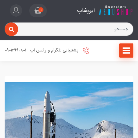
ایروشاپ
0
پشتیبانی تلگرام و واتس اپ : 09012990801