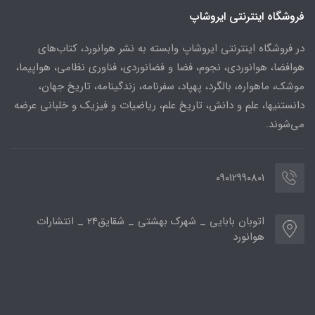
فروشگاه اینترنتی ایروشاپ
در فروشگاه اینترنتی ایروشاپ وابسته به نشر هوانورد، کتاب‌های
هوافضا، هوانوردی، نجوم، فضا و فضانوردی، فناوری نظامی، هواپیما،
موشک، ماهواره، بالگرد، پهپاد، سفرنامه، زندگینامه، تاریخ جهان،
دانستنیها، علم و دانش، تاریخ علم، ریاضیات و فیزیک و خلبانی عرضه
می‌شوند.
09012990801
اتوبان بابایی _ شهرک بهشتی _ شقایق24 _ انتشارات
هوانورد