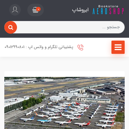
ایروشاپ
0
پشتیبانی تلگرام و واتس اپ : 09012990801