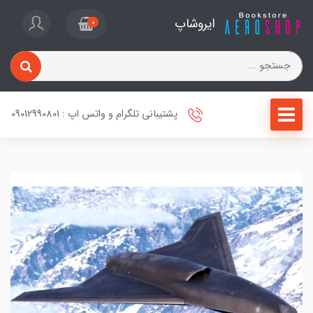
ایروشاپ
0
پشتیبانی تلگرام و واتس اپ : 09012990801