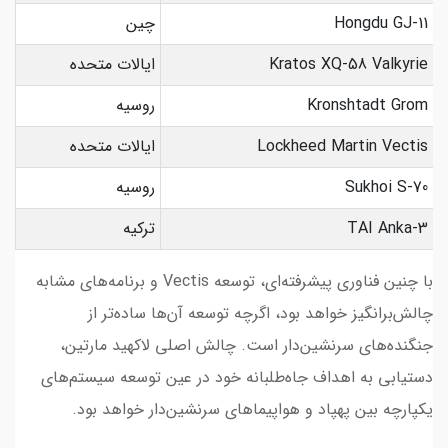
Hongdu GJ-11
چین
Kratos XQ-58 Valkyrie
ایالات متحده
Kronshtadt Grom
روسیه
Lockheed Martin Vectis
ایالات متحده
Sukhoi S-70
روسیه
TAI Anka-3
ترکیه
با چنین فناوری پیشرفته‌ای، توسعه Vectis و برنامه‌های مشابه
چالش‌برانگیز خواهد بود، اگرچه توسعه آن‌ها ساده‌تر از
جنگنده‌های سرنشین‌دار است. چالش اصلی لاکهید مارتین،
دستیابی به اهداف جاه‌طلبانه خود در عین توسعه سیستم‌های
یکپارچه بین پهپاد و هواپیماهای سرنشین‌دار خواهد بود.