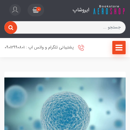
ایروشاپ
0
پشتیبانی تلگرام و واتس اپ : 09012990801