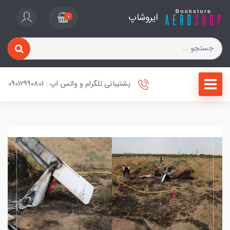
ایروشاپ
0
پشتیبانی تلگرام و واتس اپ : 09012990801