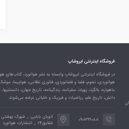
فروشگاه اینترنتی ایروشاپ
در فروشگاه اینترنتی ایروشاپ وابسته به نشر هوانورد، کتاب‌های هو
هوانوردی، نجوم، فضا و فضانوردی، فناوری نظامی، هواپیما، موشک
ماهواره، بالگرد، پهپاد، سفرنامه، زندگینامه، تاریخ جهان، دانستنیها، 
دانش، تاریخ علم، ریاضیات و فیزیک و خلبانی عرضه می‌شوند.
ن
اتوبان بابایی _ شهرک بهشتی 
09012990801
شقایق24 _ انتشارات هوانورد