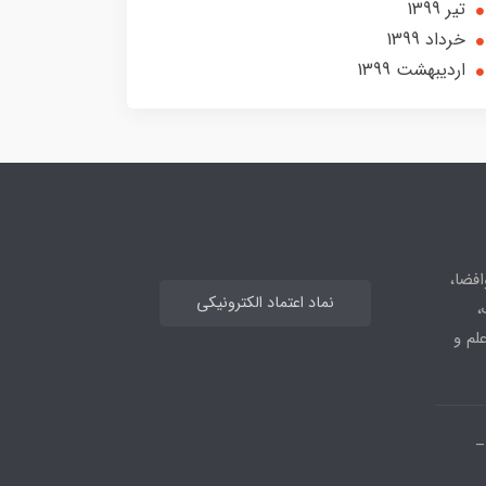
تير 1399
خرداد 1399
ارديبهشت 1399
افضا،
نماد اعتماد الکترونیکی
،
علم و
_