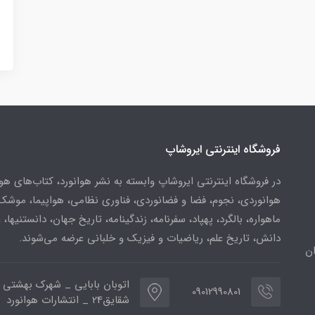
فروشگاه اینترنتی ایروشاپ
در فروشگاه اینترنتی ایروشاپ وابسته به نشر هوانورد، کتاب‌های هو
هوانوردی، نجوم، فضا و فضانوردی، فناوری نظامی، هواپیما، موشک
ماهواره، بالگرد، پهپاد، سفرنامه، زندگینامه، تاریخ جهان، دانستنیها، 
دانش، تاریخ علم، ریاضیات و فیزیک و خلبانی عرضه می‌شوند.
ن
اتوبان بابایی _ شهرک بهشتی 
09012990801
شقایق24 _ انتشارات هوانورد