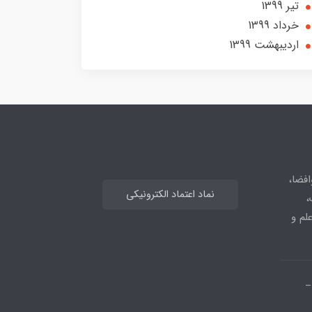
تير 1399
خرداد 1399
ارديبهشت 1399
افضا،
نماد اعتماد الکترونیکی
،
علم و
_