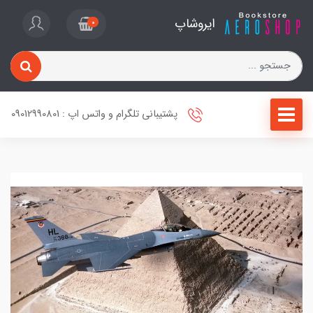
ایروشاپ
0
پشتیبانی تلگرام و واتس اپ : 09012990801