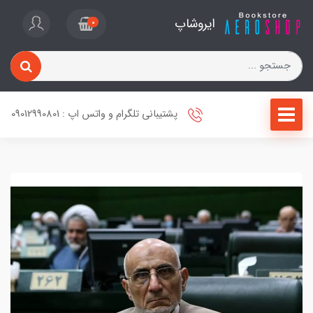
ایروشاپ
0
پشتیبانی تلگرام و واتس اپ : 09012990801