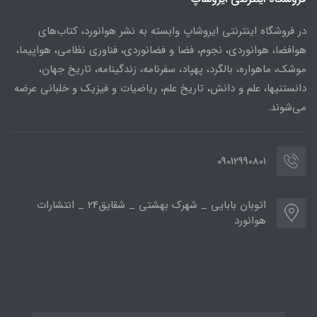
در فروشگاه اینترنتی ایروشاپ وابسته به نشر هوانورد، کتاب‌های
هوافضا، هوانوردی، نجوم، فضا و فضانوردی، فناوری نظامی، هواپیما،
موشک، ماهواره، بالگرد، پهپاد، سفرنامه، زندگینامه، تاریخ جهان،
دانستنیها، علم و دانش، تاریخ علم، ریاضیات و فیزیک و خلبانی عرضه
می‌شوند.
09012990801
اتوبان بابایی _ شهرک بهشتی _ شقایق24 _ انتشارات
هوانورد