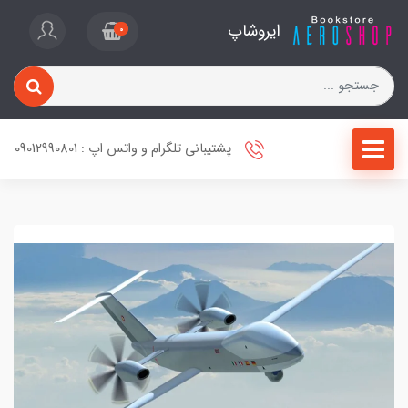
ایروشاپ
0
پشتیبانی تلگرام و واتس اپ : 09012990801