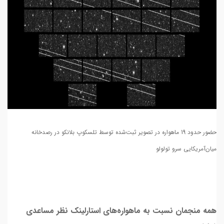
حضور حدود 19 ماهواره در تصویر ثبت‌شده توسط تلسکوپ بلانکو در رصدخانه
میان‌آمریکایی سرو تولولو
همه منجمان نسبت به ماهواره‌های استارلینک نظر مساعدی