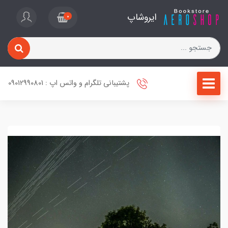
ایروشاپ
0
پشتیبانی تلگرام و واتس اپ : 09012990801