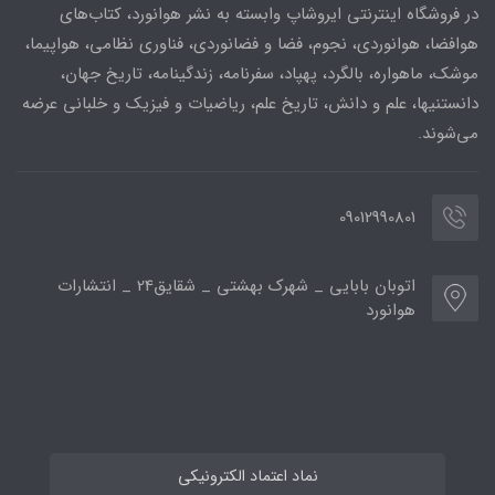
در فروشگاه اینترنتی ایروشاپ وابسته به نشر هوانورد، کتاب‌های
هوافضا، هوانوردی، نجوم، فضا و فضانوردی، فناوری نظامی، هواپیما،
موشک، ماهواره، بالگرد، پهپاد، سفرنامه، زندگینامه، تاریخ جهان،
دانستنیها، علم و دانش، تاریخ علم، ریاضیات و فیزیک و خلبانی عرضه
می‌شوند.
09012990801
اتوبان بابایی _ شهرک بهشتی _ شقایق24 _ انتشارات
هوانورد
نماد اعتماد الکترونیکی