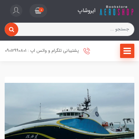
ایروشاپ
0
پشتیبانی تلگرام و واتس اپ : 09012990801