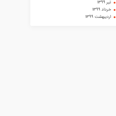
تير 1399
خرداد 1399
ارديبهشت 1399