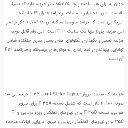
جهان به ازای هر ساعت پرواز ۸۵,۳۲۵ دلار هزینه دارد که بسیار
بالاست. این عدد برابر با مالیات بر درآمد فدرال ۱۴ خانواده
آمریکایی است که درآمد متوسط سالانه آن ها ۷۰,۷۸۴ دلار بوده و
این هزینه پرواز تنها یک ساعت F-22 است. این رقم قابل توجه
هزینه تعمیر و نگهداری تکنولوژی های بسیار مدرن جنگنده شامل
توانایی پنهانکاری ضد راداری و موتورهای پیشرفته و قدرتمند F119
آن است.
هزینه یک ساعت پرواز F-35 Joint Strike Fighter در تمامی سه
نمونه ۴۱,۹۸۶ دلار است که شامل نسخه F-35A برای نیروی
هوایی، نسخه F-35B برای نیروهای تفنگدار ویژه دریایی و F-
35C برای نیروهای تفنگدار دریایی و نیروی دریایی ایالات متحده