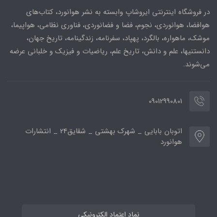
در فروشگاه اینترنتی ایروشاپ وابسته به نشر هوانورد، کتاب‌های
هوافضا، هوانوردی، نجوم، فضا و فضانوردی، فناوری نظامی، هواپیما،
موشک، ماهواره، بالگرد، پهپاد، سفرنامه، زندگینامه، تاریخ جهان،
دانستنیها، علم و دانش، تاریخ علم، ریاضیات و فیزیک و خلبانی عرضه
می‌شوند.
09012990801
اتوبان بابایی _ شهرک بهشتی _ شقایق24 _ انتشارات
هوانورد
نماد اعتماد الکترونیکی