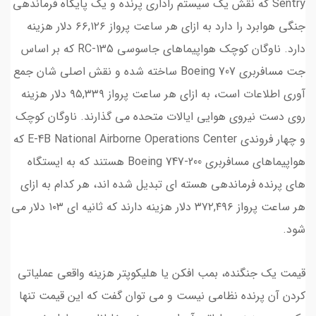
Sentry که نقش یک سیستم راداری پرنده و یک پایگاه فرماندهی
جنگی هوابرد را دارد به ازای هر ساعت پرواز ۶۶,۱۲۶ دلار هزینه
دارد. ناوگان کوچک هواپیماهای جاسوسی RC-135 که بر اساس
جت مسافربری Boeing 707 ساخته شده و نقش اصلی شان جمع
آوری اطلاعات است، به ازای هر ساعت پرواز ۹۵,۳۳۹ دلار هزینه
روی دست نیروی هوایی ایالات متحده می گذارند. ناوگان کوچک
و چهار فروندی E-4B National Airborne Operations Center که
هواپیماهای مسافربری Boeing 747-200 هستند که به ایستگاه
های پرنده فرماندهی هسته ای تبدیل شده اند، هر کدام به ازای
هر ساعت پرواز ۳۷۲,۴۹۶ دلار هزینه دارند که ثانیه ای ۱۰۳ دلار می
شود.
قیمت یک جنگنده، بمب افکن یا هلیکوپتر هزینه واقعی عملیاتی
کردن آن پرنده نظامی نیست و می توان گفت که این قیمت تنها