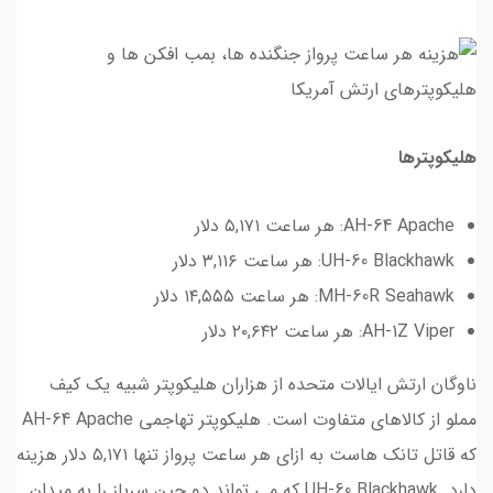
هلیکوپترها
AH-64 Apache: هر ساعت ۵,۱۷۱ دلار
UH-60 Blackhawk: هر ساعت ۳,۱۱۶ دلار
MH-60R Seahawk: هر ساعت ۱۴,۵۵۵ دلار
AH-1Z Viper: هر ساعت ۲۰,۶۴۲ دلار
ناوگان ارتش ایالات متحده از هزاران هلیکوپتر شبیه یک کیف
مملو از کالاهای متفاوت است. هلیکوپتر تهاجمی AH-64 Apache
که قاتل تانک هاست به ازای هر ساعت پرواز تنها ۵,۱۷۱ دلار هزینه
دارد. UH-60 Blackhawk که می تواند دو جین سرباز را به میدان