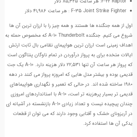
F-22 Raptor: هر ساعت ۸۵,۳۲۵ دلار
F-35 Joint Strike Fighter : هر ساعت ۴۱,۹۸۶ دلار
اول از همه جنگنده ها هستند و همه چیز را با ارزان ترین آن ها
شروع می کنیم. جنگنده A-10 Thunderbolt که مخصوص حمله به
اهداف زمینی است ارزان ترین هواپیمای نظامی بال ثابت ارتش
ایالات متخده برای به پرواز درآوردن در تمام ناوگان پنتاگون است
که پرواز هر ساعت آن تنها ۲۲,۵۳۱ دلار هزینه دارد. A-10 یک جت
قدیمی بوده و بیشتر مدل هایی که امروزه پرواز می کنند در دهه
۱۹۸۰ ساخته شده اند. در حالی که تعمیر و نگهداری هواپیماهای
قدیمی تر بسیار پرهزینه تر است، A-10 با استانداردهای امروزی
چندان پیچیده نیست و تعداد زیادی A-10 بازنشسته در آشیانه ای
در آریزونای خشک و آفتابی وجود دارند که می توان از قطعات
یدکی آن ها استفاده کرد.