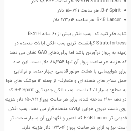
B-52H Stratofortress: هر ساعت ۸۸,۳۵۴ دلار
B-2 Spirit: هر ساعت ۱۵۰,۷۴۱ دلار
B-1B Lancer: هر ساعت ۱۷۳,۰۱۴ دلار
شاید فکر کنید که بمب افکن بیش از ۶۰ ساله B-52H
Stratofortress گرانقیمت ترین بمب افکن ایالات متحده در
زمینه به پرواز درآوردن باشد اما برآوردهای GAO نشان می دهد
که هزینه هر ساعت پرواز آن تنها ۸۸,۳۵۴ دلار است. این عدد
برای هواپیمایی با هشت موتور قدیمی، چهار خدمه و توانایی
حمل سلاح های هسته ای و متعارف- از جمله ۱۲ موشک های هوا
به سطح- بسیار اندک است. بمب افکن جدیدتری B-2 Spirit که
در دهه ۱۹۸۰ ساخته شده، برای هر ساعت پرواز ۱۵۰,۷۴۱ دلار هزینه
روی دست نیروی هوایی ایالات متحده قرار می دهد. بمب افکن
قدیمی تر B-1B Lancer که تعمیر و نگهداری آن بسیار سخت تر
است نیز به ازای هر ساعت پرواز ۱۷۳,۰۱۴ دلار هزینه دارد.