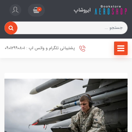
ایروشاپ
0
پشتیبانی تلگرام و واتس اپ : 09012990801