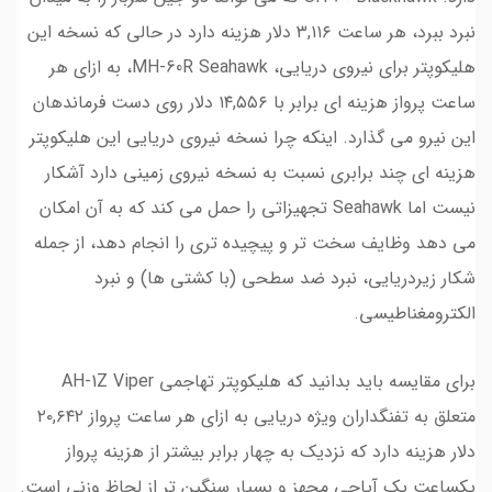
نبرد ببرد، هر ساعت ۳,۱۱۶ دلار هزینه دارد در حالی که نسخه این
هلیکوپتر برای نیروی دریایی، MH-60R Seahawk، به ازای هر
ساعت پرواز هزینه ای برابر با ۱۴,۵۵۶ دلار روی دست فرماندهان
این نیرو می گذارد. اینکه چرا نسخه نیروی دریایی این هلیکوپتر
هزینه ای چند برابری نسبت به نسخه نیروی زمینی دارد آشکار
نیست اما Seahawk تجهیزاتی را حمل می کند که به آن امکان
می دهد وظایف سخت تر و پیچیده تری را انجام دهد، از جمله
شکار زیردریایی، نبرد ضد سطحی (با کشتی ها) و نبرد
الکترومغناطیسی.
برای مقایسه باید بدانید که هلیکوپتر تهاجمی AH-1Z Viper
متعلق به تفنگداران ویژه دریایی به ازای هر ساعت پرواز ۲۰,۶۴۲
دلار هزینه دارد که نزدیک به چهار برابر بیشتر از هزینه پرواز
یکساعت یک آپاچی مجهز و بسیار سنگین تر از لحاظ وزنی است.