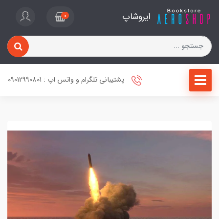
ایروشاپ
0
پشتیبانی تلگرام و واتس اپ : 09012990801