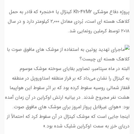
پروژه دفاع موشکی Kh-47M2 کینژال یا «خنجر» که قادر به حمل
کلاهک هسته ای است، بُردی معادل ۲,۰۰۰ کیلومتر دارد و در سال
۲۰۱۸ توسط کرملین رونمایی شد.
البته در ماه سپتامبر، تصاویر بقایای سوخته موشک موسوم
به کینژال را نشان می‌داد که بر فراز منطقه استاوروپل در منطقه
قفقاز شمالی روسیه سقوط کرده بود که بر اثر سقوط این هواپیما
هشت نفر مجروح شدند. در بیانیه ارتش اوکراین در آن زمان آمده
بود: «هوای غیرقابل پرواز امروز برای موشک های مافوق صوت.
اینجا جایی است که موشک کینژال در آن سقوط کرد که احتمالاً از
دریای خزر به سمت اوکراین شلیک شده بود.»