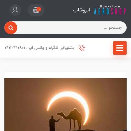
ایروشاپ
0
پشتیبانی تلگرام و واتس اپ : 09012990801