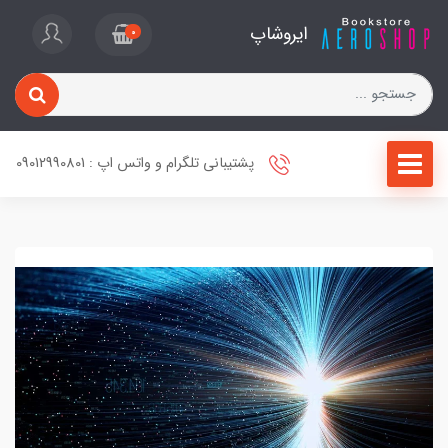
ایروشاپ
0
پشتیبانی تلگرام و واتس اپ : 09012990801