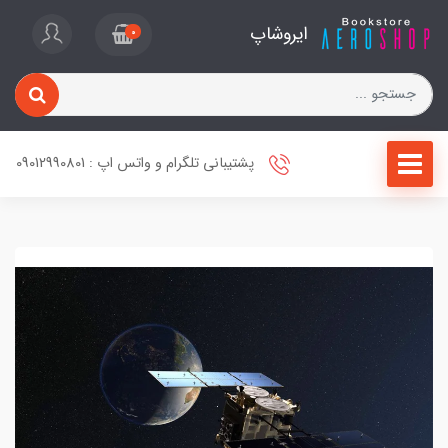
ایروشاپ
0
پشتیبانی تلگرام و واتس اپ : 09012990801