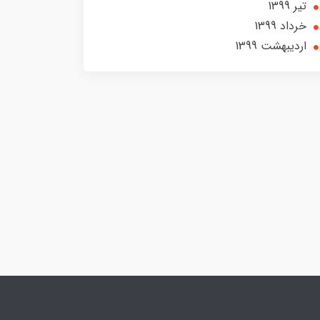
تير 1399
خرداد 1399
ارديبهشت 1399