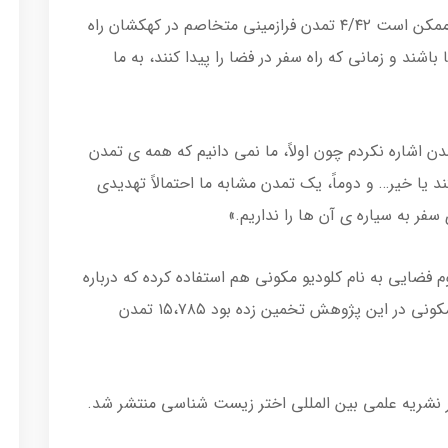
از همینجا کابالرو به این نتیجه رسیده است که ممکن است ۴/۴۲ تمدن فرازمینی متخاصم در کهکشان راه
ند و زمانی که راه سفر در فضا را پیدا کنند، به ما
ا می گوید: «من در مقاله ام به این ۴/۴۲ تمدن اشاره نکردم چون اولاً، ما نمی دانیم که همه ی تمدن
 یا خیر… و دوماً، یک تمدن مشابه ما احتمالاً تهدیدی
فر به سیاره ی آن ها را نداریم.»
 فضایی به نام کلودیو مکونی هم استفاده کرده که درباره
ی حیات فرازمینی و مربوط به سال ۲۰۱۲ است. مکونی در این پژوهش تخمین زده بود ۱۵،۷۸۵ تمدن
در نشریه علمی بین المللی اختر زیست شناسی منتشر شد.