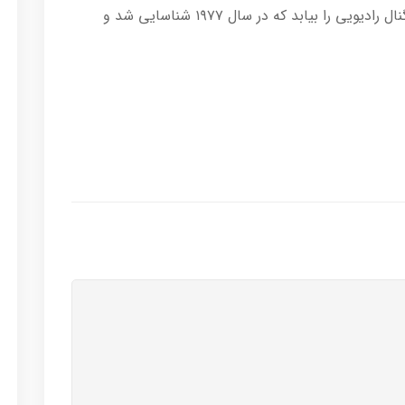
او در این پژوهش سعی کرده بود منشأ یک سیگنال رادیویی را بیابد که در سال ۱۹۷۷ شناسایی شد و