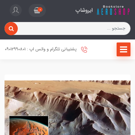
ایروشاپ
0
پشتیبانی تلگرام و واتس اپ : 09012990801